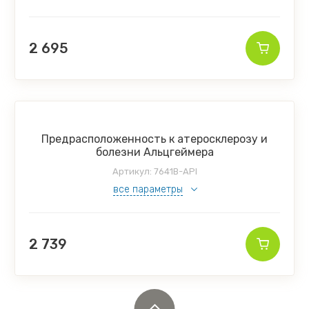
в пункционного материала на микрофлору и
еделение чувствительности к антимикробным
паратам
2 695
Предрасположенность к атеросклерозу и
болезни Альцгеймера
Артикул:
7641B-API
все параметры
2 739