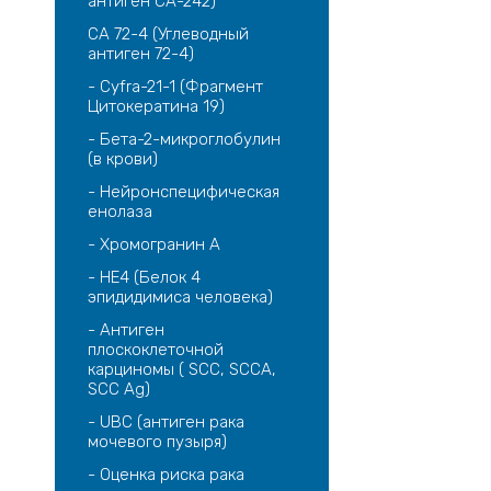
антиген СА-242)
CA 72­-4 (Углеводный
антиген 72-­4)
- Cyfra-21-1 (Фрагмент
Цитокератина 19)
- Бета-2-микроглобулин
(в крови)
- Нейронспецифическая
енолаза
- Хромогранин А
- HE4 (Белок 4
эпидидимиса человека)
- Антиген
плоскоклеточной
карциномы ( SCC, SCCA,
SCC Ag)
- UBC (антиген рака
мочевого пузыря)
- Оценка риска рака