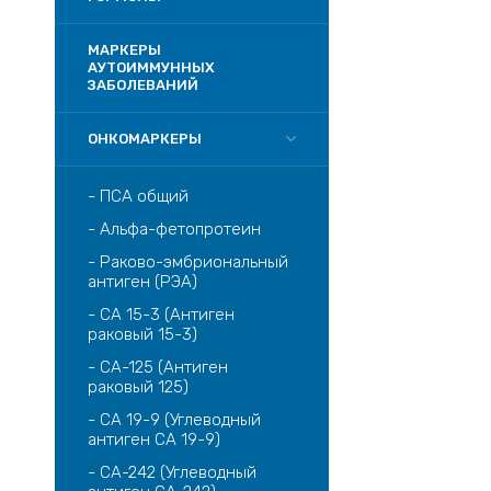
МАРКЕРЫ
АУТОИММУННЫХ
ЗАБОЛЕВАНИЙ
ОНКОМАРКЕРЫ
- ПСА общий
- Альфа-фетопротеин
- Раково-эмбриональный
антиген (РЭА)
- CA 15-­3 (Антиген
раковый 15­-3)
- CA-125 (Антиген
раковый 125)
- CA 19­-9 (Углеводный
антиген CA 19-­9)
- CA-242 (Углеводный