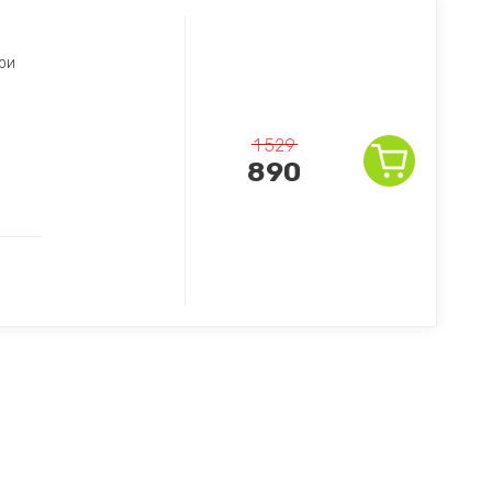
ри
1 529
890