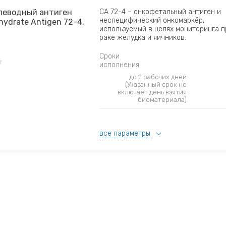
Углеводный антиген
CA 72-­4 – онкофетальный антиген и
неспецифический онкомаркёр,
hydrate Antigen 72-­4,
используемый в целях мониторинга п
раке желудка и яичников.
Сроки
исполнения
до 2 рабочих дней
(Указанный срок не
включает день взятия
биоматериала)
все параметры