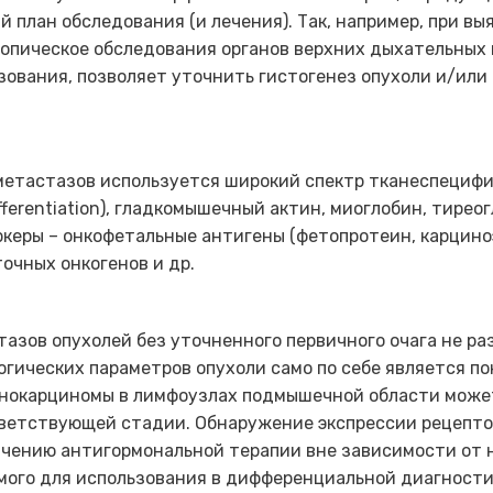
 план обследования (и лечения). Так, например, при вы
пическое обследования органов верхних дыхательных 
зования, позволяет уточнить гистогенез опухоли и/ил
метастазов используется широкий спектр тканеспециф
fferentiation), гладкомышечный актин, миоглобин, тиреог
 маркеры – онкофетальные антигены (фетопротеин, карцин
точных онкогенов и др.
азов опухолей без уточненного первичного очага не ра
огических параметров опухоли само по себе является п
енокарциномы в лимфоузлах подмышечной области может
ветствующей стадии. Обнаружение экспрессии рецептор
чению антигормональной терапии вне зависимости от н
мого для использования в дифференциальной диагности