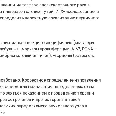
явлении метастаза плоскоклеточного рака в
и пищеварительных путей. ИГХ-исследование, в
и определить вероятную локализацию первичного
ичных маркеров: -цитоспецифичные (кластеры
лобулин); -маркеры пролиферации (Ki67, PCNA –
оэмбриональный антиген); -гормоны (эстроген,
зработано. Корректное определение направления
оказанием для назначения определенных схем
 являться показанием к проведению терапии,
ов эстрогенов и прогестерона в такой
аличия определяемого опухолевого узла в
ке.