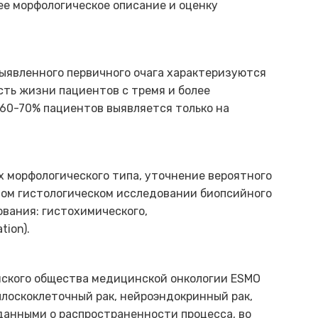
е морфологическое описание и оценку
ыявленного первичного очага характеризуются
ть жизни пациентов с тремя и более
 60-70% пациентов выявляется только на
 морфологического типа, уточнение вероятного
ном гистологическом исследовании биопсийного
вания: гистохимического,
tion).
йского общества медицинской онкологии ESMO
 плоскоклеточный рак, нейроэндокринный рак,
данными о распространенности процесса, во