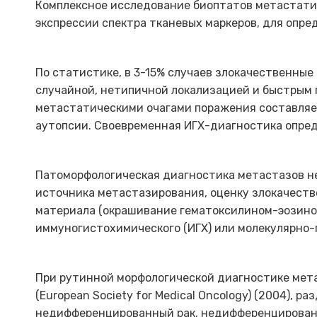
Комплексное исследование биоптатов метастати
экспрессии спектра тканевых маркеров, для опре
По статистике, в 3-15% случаев злокачественны
случайной, нетипичной локализацией и быстрым 
метастатическими очагами поражения составляет
аутопсии. Своевременная ИГХ-диагностика опред
Патоморфологическая диагностика метастазов не
источника метастазирования, оценку злокачеств
материала (окрашивание гематоксилином-эозином
иммуногистохимического (ИГХ) или молекулярно-ген
При рутинной морфологической диагностике мет
(European Society for Medical Oncology) (2004), 
недифференцированный рак, недифференцированна