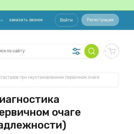
заказать звонок
Регистрация
Войти
0
етастазов при неустановленном первичном очаге 
диагностика
первичном очаге
надлежности)