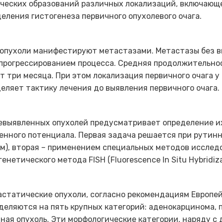
ческих образований различных локализаций, включающе
деления гистогенеза первичного опухолевого очага.
е опухоли манифестируют метастазами. Метастазы без в
прогрессированием процесса. Средняя продолжительнос
 три месяца. При этом локализация первичного очага у
еляет тактику лечения до выявления первичного очага.
выявленных опухолей предусматривает определение их
енного потенциала. Первая задача решается при рутин
), вторая – применением специальных методов исследо
етического метода FISH (Fluorescence In Situ Hybridiza
астатические опухоли, согласно рекомендациям Европе
разделяются на пять крупных категорий: аденокарцинома,
я опухоль. Эти морфологические категории, наряду с 