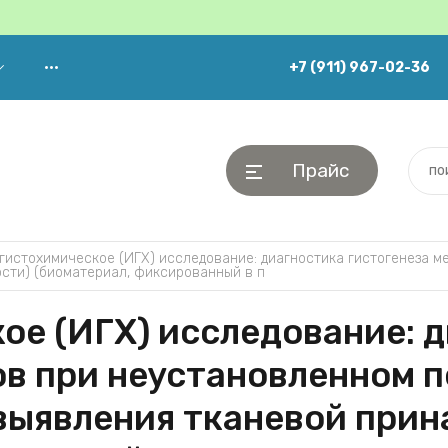
+7 (911) 967-02-36
•••
Прайс
истохимическое (ИГХ) исследование: диагностика гистогенеза м
сти) (биоматериал, фиксированный в п
е (ИГХ) исследование: 
ов при неустановленном 
 выявления тканевой при