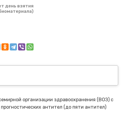
ет день взятия
биоматериала)
семирной организации здравоохранения (ВОЗ) с
прогностических антител (до пяти антител)